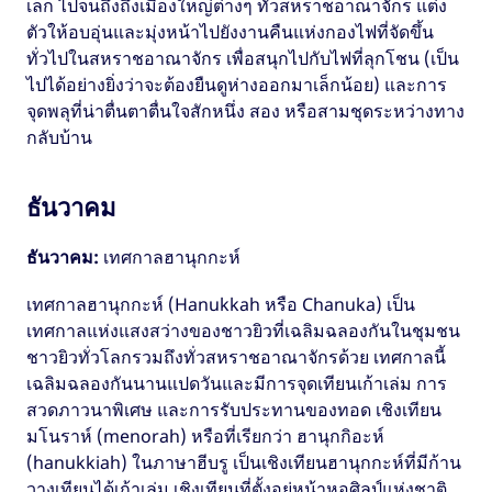
เล็ก ไปจนถึงถึงเมืองใหญ่ต่างๆ ทั่วสหราชอาณาจักร แต่ง
ตัวให้อบอุ่นและมุ่งหน้าไปยังงานคืนแห่งกองไฟที่จัดขึ้น
ทั่วไปในสหราชอาณาจักร เพื่อสนุกไปกับไฟที่ลุกโชน (เป็น
ไปได้อย่างยิ่งว่าจะต้องยืนดูห่างออกมาเล็กน้อย) และการ
จุดพลุที่น่าตื่นตาตื่นใจสักหนึ่ง สอง หรือสามชุดระหว่างทาง
กลับบ้าน
ธันวาคม
ธันวาคม:
เทศกาลฮานุกกะห์
เทศกาลฮานุกกะห์ (Hanukkah หรือ Chanuka) เป็น
เทศกาลแห่งแสงสว่างของชาวยิวที่เฉลิมฉลองกันในชุมชน
ชาวยิวทั่วโลกรวมถึงทั่วสหราชอาณาจักรด้วย เทศกาลนี้
เฉลิมฉลองกันนานแปดวันและมีการจุดเทียนเก้าเล่ม การ
สวดภาวนาพิเศษ และการรับประทานของทอด เชิงเทียน
มโนราห์ (menorah) หรือที่เรียกว่า ฮานุกกิอะห์
(hanukkiah) ในภาษาฮีบรู เป็นเชิงเทียนฮานุกกะห์ที่มีก้าน
วางเทียนได้เก้าเล่ม เชิงเทียนที่ตั้งอยู่หน้าหอศิลป์แห่งชาติ