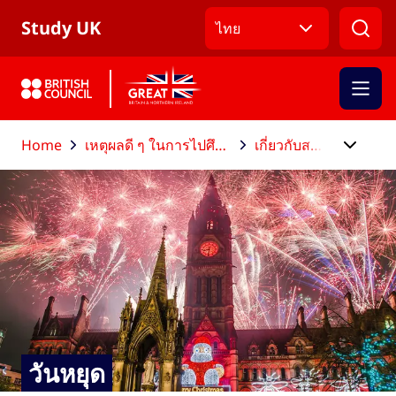
ข้ามไปที่เมนูหลัก
ข้ามไปที่เนื้อหาหลัก
ข้ามไปที่ส่วนท้าย
Study UK
ไทย
Home
เหตุผลดี ๆ ในการไปศึกษาต่อที่สหราชอาณาจักร
เกี่ยวกับสหราชอาณาจักร
วันหยุด
วันหยุด