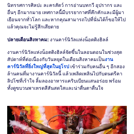
นิทรรศการศิลปะ ละครสัตว์ การอ่านบทกวี อุปรากร และ
อื่นๆ อีกมากมาย เทศกาลนี้มีบรรยากาศที่คึกคักและมีผู้มา
เยือนจากทั่วโลก และหากคุณสามารถไปที่นั่นได้ก็ขอให้ไป
แล้วคุณจะไม่รู้สึกเสียดาย
ปลายเดือนสิงหาคม:
งานคาร์นิวัลแห่งน็อตติงฮิลล์
งานคาร์นิวัลแห่งน็อตติงฮิลล์จัดขึ้นในลอนดอนในช่วงสุด
สัปดาห์ที่ต่อเนื่องกับวันหยุดในเดือนสิงหาคมเป็น
งาน
คาร์นิวัลที่ยิ่งใหญ่ที่สุดในยุโรป
เข้าร่วมกับคนอื่น ๆ อีกสอง
ล้านคนที่มางานคาร์นิวัลนี้ แล้วเพลิดเพลินไปกับดนตรีคา
ลิปโซที่เร้าใจ ลิ้มลองอาหารแคริบเบียนแสนอร่อย พร้อม
ทั้งดูขบวนพาเหรดสีสันสดใสและน่าตื่นตาตื่นใจ