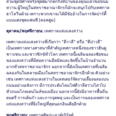
สวมชุดปีศาจหรือชุดผีมากดกริ่งที่บ้านของคุณแล้วขอขนม
หวาน ผู้ใหญ่ในสหราชอาณาจักรก็มักจะสนุกไปกับเทศกาล
ฮาโลวีนด้วย เพราะพวกเขาจะได้มีข้ออ้างในการจัดปาร์ตี้
แบบแต่งชุดแฟนซี (คอสตูม)
ตุลาคม/พฤศจิกายน:
เทศกาลแห่งแสงสว่าง
เทศกาลแห่งแสงสว่างที่เรียกว่า "ดีวาลี" หรือ "ดีปาวลี"
เป็นเทศกาลทางศาสนาที่สำคัญเทศกาลหนึ่งของชาวฮินดู
ชาวเชน และชาวซิกข์ทั่วโลก เทศกาลนี้เฉลิมฉลองชัยชนะ
ของแสงสว่างที่มีต่อความมืดมิดและจัดขึ้นในบ้านจำนวน
มากทั่วสหราชอาณาจักร นอกจากนี้ยังเป็นเทศกาลที่เฉลิม
ฉลองกันในหลายเมืองในสหราชอาณาจักรอีกด้วย ตัวอย่าง
เช่น เทศกาลแห่งแสงสว่างในเลสเตอร์จัดงานเลี้ยงฉลองบน
ถนนอย่างอลังการ มีการประดับโคมไฟดีวาลีสว่างไสวไป
ทั่วถนนโกลเดนไมล์ของเมือง นอกจากนี้ยังมีอาหารพื้นถิ่น
ดนตรี การเต้นรำ และการจุดพลุ และเป็นการฉลองเทศกาล
แห่งแสงสว่างที่ยิ่งใหญ่ที่สุดนอกอินเดียอีกด้วย
พฤศจิกายน:
เทศกาลศิลปะเอาต์เบิร์สต์