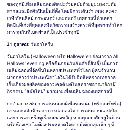
ของทุกปีเพื่อเฉลิมฉลองศิลปะร่วมสมัยด้วยมุมมองระดับ
สากลและยึดศิลปินเป็นที่ตั้ง โดยมีการเต้นรำ เพลง ละคร
เวที ทัศนศิลป์ ภาพยนตร์ และดนตรี เทศกาลนี้นำเหล่า
ศิลปินที่เก่งที่สุดและมีนวัตกรรมสร้างสรรค์ที่สุดจากทั่วโลก
มารวมกันที่เบลฟาสต์เป็นประจำทุกปี
31 ตุลาคม:
วันฮาโลวีน
วันฮาโลวีน (Halloween หรือ Hallowe’en ย่อมาจาก All
Hallows' evening หรือคืนก่อนวันอันศักดิ์สิทธิ์) เป็นการ
เฉลิมฉลองที่จัดขึ้นในหลายประเทศทั่วโลก ผู้คนจำนวน
มากกล่าวว่าประเพณีฮาโลวีนได้รับอิทธิพลจากเทศกาล
เก็บเกี่ยวผลผลิตของชาวเคลต์ แต่ในสหราชอาณาจักรมี
กิจกรรม 'สมัยใหม่' มากมายเพื่อเฉลิมฉลองเทศกาลนี้
ยกตัวอย่างเช่น การเล่นหลอกผีเพื่อขอขนม (ทริกออร์ทรีต)
การแกะสลักฟักทอง การก่อกองไฟ การเล่นคาบแอปเปิล
และการเล่าหรือดูเรื่องสยองขวัญ หากคุณอาศัยอยู่ในบ้าน
หรือห้องเช่า ไม่ต้องประหลาดใจหากมีเด็กกลุ่มเล็ก ๆ ที่