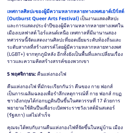
เทศกาลศิลปะของผู้มีความหลากหลายทางเพศเอาต์เบิร์สต์
(Outburst Queer Arts Festival)
เป็นงานแสดงศิลปะ
และการแสดงประจำปีของผู้มีความหลากหลายทางเพศใน
เมืองเบลฟาสต์ ไอร์แลนด์เหนือ เทศกาลที่มีมานานสอง
ทศวรรษนี้จัดแสดงงานศิลปะที่ยอดเยี่ยมระดับท้องถิ่นและ
ระดับสากลที่สร้างสรรค์โดยผู้มีความหลากหลายทางเพศ
(LGBT+) จากทุกภูมิหลัง อีกทั้งยังเป็นพื้นที่แลกเปลี่ยนเรื่อง
ราวและความคิดสร้างสรรค์ของพวกเขา
5 พฤศจิกายน:
คืนแห่งกองไฟ
คืนแห่งกองไฟ ที่มักจะเรียกกันว่า คืนของ กาย ฟอกส์
เป็นการเฉลิมฉลองเพื่อรำลึกเหตุการณ์ที่ กาย ฟอกส์ กบฏ
ชาวอังกฤษได้ก่อกบฏดินปืนขึ้นในศตวรรษที่ 17 ด้วยการ
พยายามใช้ดินปืนเพื่อระเบิดพระราชวังเวสต์มินสเตอร์
(รัฐสภา) แต่ไม่สำเร็จ
คุณจะได้พบกับงานคืนแห่งกองไฟที่จัดขึ้นในหมู่บ้าน เมือง