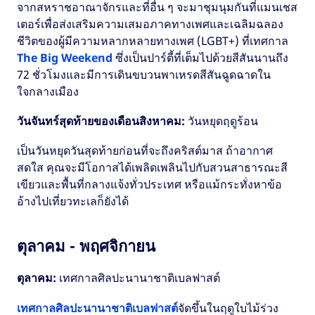
จากสหราชอาณาจักรและที่อื่น ๆ จะมาชุมนุมกันที่แมนเชส
เตอร์เพื่อส่งเสริมความเสมอภาคทางเพศและเฉลิมฉลอง
ชีวิตของผู้มีความหลากหลายทางเพศ (LGBT+) ที่เทศกาล
The Big Weekend
ซึ่งเป็นปาร์ตี้ที่เต็มไปด้วยสีสันนานถึง
72 ชั่วโมงและมีการเดินขบวนพาเหรดสีสันฉูดฉาดใน
ใจกลางเมือง
วันจันทร์สุดท้ายของเดือนสิงหาคม:
วันหยุดฤดูร้อน
เป็นวันหยุดวันสุดท้ายก่อนที่จะถึงคริสต์มาส ถ้าอากาศ
สดใส คุณจะมีโอกาสได้เพลิดเพลินไปกับสวนสาธารณะสี
เขียวและพื้นที่กลางแจ้งทั่วประเทศ หรือแม้กระทั่งหาข้อ
อ้างไปเที่ยวทะเลก็ยังได้
ตุลาคม - พฤศจิกายน
ตุลาคม:
เทศกาลศิลปะนานาชาติเบลฟาสต์
เทศกาลศิลปะนานาชาติเบลฟาสต์
จัดขึ้นในฤดูใบไม้ร่วง