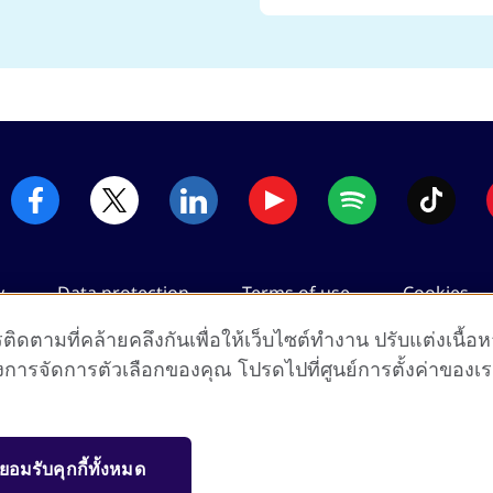
y
Data protection
Terms of use
Cookies
ิดตามที่คล้ายคลึงกันเพื่อให้เว็บไซต์ทำงาน ปรับแต่งเนื้อ
จัดการตัวเลือกของคุณ โปรดไปที่ศูนย์การตั้งค่าของเรา ดู
2026 © British Council
m's international organisation for cultural relations and educatio
ยอมรับคุกกี้ทั้งหมด
registered charity: 209131 (England and Wales) SC037733 (Scotlan