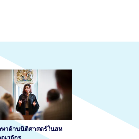
กษาด้านนิติศาสตร์ในสห
าณาจักร