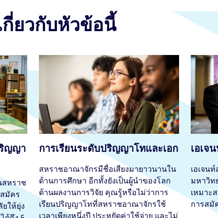
กี่ยวกับหัวข้อนี้
ปริญญา
การเรียนระดับปริญญาโทและเอก
เอเจน
สหราชอาณาจักรมีชื่อเสียงมายาวนานใน
เอเจนท
ด้านการศึกษา อีกทั้งยังเป็นผู้นำของโลก
มหาวิทย
ในสหราช
ด้านผลงานการวิจัย คุณรู้หรือไม่ว่าการ
เหมาะส
้สมัคร
เรียนปริญญาโทที่สหราชอาณาจักรใช้
การสมัค
ยให้ยุ่ง
เวลาเพียงหนึ่งปี ประหยัดค่าใช้จ่าย และไม่
ได้ถึง 5