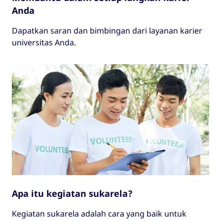
Anda
Dapatkan saran dan bimbingan dari layanan karier
universitas Anda.
Apa itu kegiatan sukarela?
Kegiatan sukarela adalah cara yang baik untuk