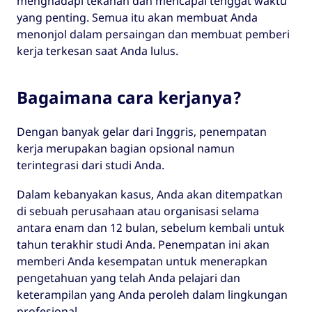
menghadapi tekanan dan mencapai tenggat waktu
yang penting. Semua itu akan membuat Anda
menonjol dalam persaingan dan membuat pemberi
kerja terkesan saat Anda lulus.
Bagaimana cara kerjanya?
Dengan banyak gelar dari Inggris, penempatan
kerja merupakan bagian opsional namun
terintegrasi dari studi Anda.
Dalam kebanyakan kasus, Anda akan ditempatkan
di sebuah perusahaan atau organisasi selama
antara enam dan 12 bulan, sebelum kembali untuk
tahun terakhir studi Anda. Penempatan ini akan
memberi Anda kesempatan untuk menerapkan
pengetahuan yang telah Anda pelajari dan
keterampilan yang Anda peroleh dalam lingkungan
profesional.