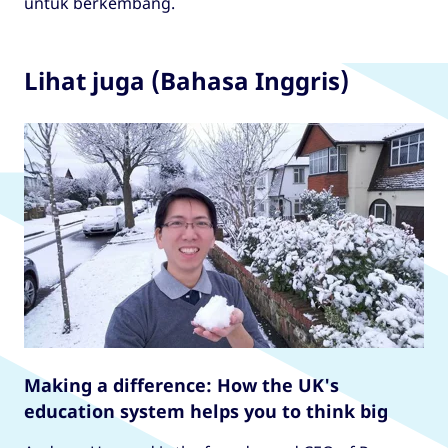
untuk berkembang.
Lihat juga (Bahasa Inggris)
Making a difference: How the UK's
education system helps you to think big