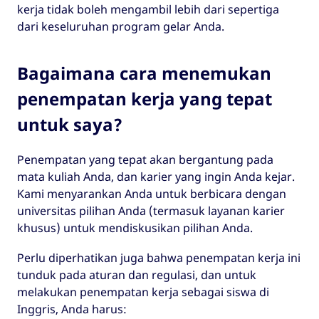
kerja tidak boleh mengambil lebih dari sepertiga
dari keseluruhan program gelar Anda.
Bagaimana cara menemukan
penempatan kerja yang tepat
untuk saya?
Penempatan yang tepat akan bergantung pada
mata kuliah Anda, dan karier yang ingin Anda kejar.
Kami menyarankan Anda untuk berbicara dengan
universitas pilihan Anda (termasuk layanan karier
khusus) untuk mendiskusikan pilihan Anda.
Perlu diperhatikan juga bahwa penempatan kerja ini
tunduk pada aturan dan regulasi, dan untuk
melakukan penempatan kerja sebagai siswa di
Inggris, Anda harus: