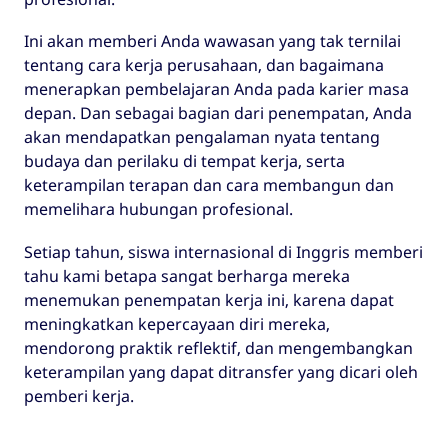
Ini akan memberi Anda wawasan yang tak ternilai
tentang cara kerja perusahaan, dan bagaimana
menerapkan pembelajaran Anda pada karier masa
depan. Dan sebagai bagian dari penempatan, Anda
akan mendapatkan pengalaman nyata tentang
budaya dan perilaku di tempat kerja, serta
keterampilan terapan dan cara membangun dan
memelihara hubungan profesional.
Setiap tahun, siswa internasional di Inggris memberi
tahu kami betapa sangat berharga mereka
menemukan penempatan kerja ini, karena dapat
meningkatkan kepercayaan diri mereka,
mendorong praktik reflektif, dan mengembangkan
keterampilan yang dapat ditransfer yang dicari oleh
pemberi kerja.