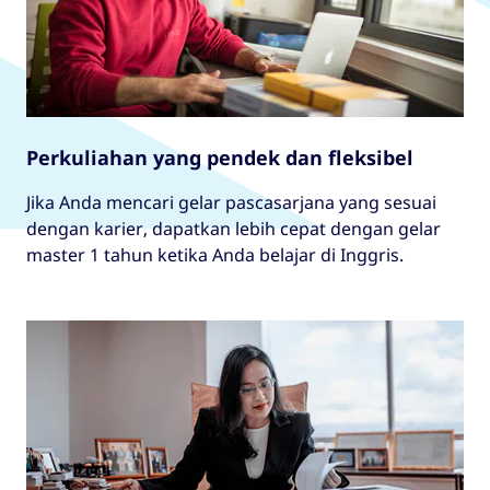
Perkuliahan yang pendek dan fleksibel
Jika Anda mencari gelar pascasarjana yang sesuai
dengan karier, dapatkan lebih cepat dengan gelar
master 1 tahun ketika Anda belajar di Inggris.