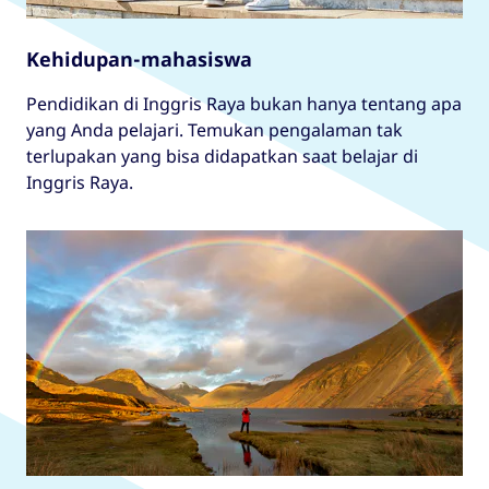
Kehidupan-mahasiswa
Pendidikan di Inggris Raya bukan hanya tentang apa
yang Anda pelajari. Temukan pengalaman tak
terlupakan yang bisa didapatkan saat belajar di
Inggris Raya.