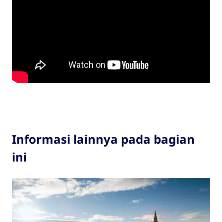
Informasi lainnya pada bagian
ini