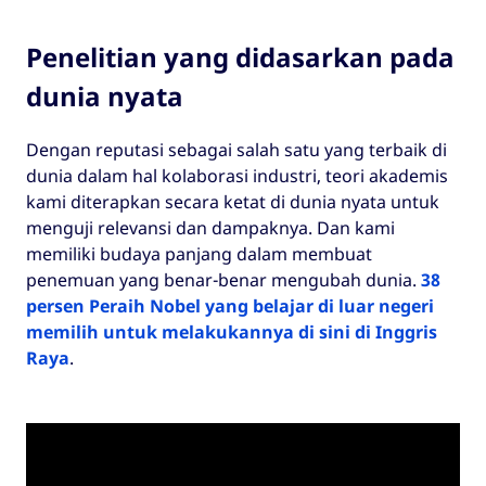
Penelitian yang didasarkan pada
dunia nyata
Dengan reputasi sebagai salah satu yang terbaik di
dunia dalam hal kolaborasi industri, teori akademis
kami diterapkan secara ketat di dunia nyata untuk
menguji relevansi dan dampaknya. Dan kami
memiliki budaya panjang dalam membuat
penemuan yang benar-benar mengubah dunia.
38
persen Peraih Nobel yang belajar di luar negeri
memilih untuk melakukannya di sini di Inggris
Raya
.