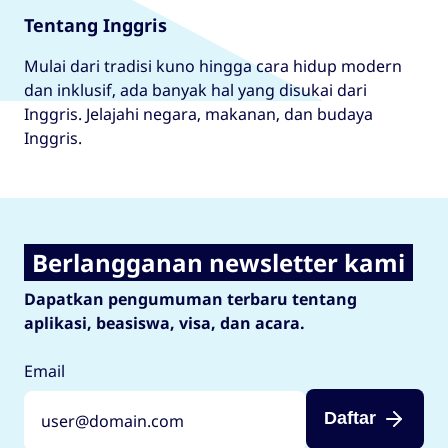
Tentang Inggris
Mulai dari tradisi kuno hingga cara hidup modern
dan inklusif, ada banyak hal yang disukai dari
Inggris. Jelajahi negara, makanan, dan budaya
Inggris.
Berlangganan newsletter kami
Dapatkan pengumuman terbaru tentang
aplikasi, beasiswa, visa, dan acara.
Email
Daftar