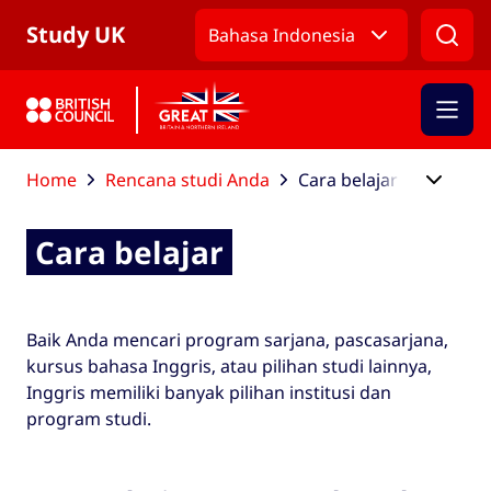
Lewati ke Nav Utama
Lewati ke Konten Utama
Lewati ke Footer Utama
Study UK
Bahasa Indonesia
Home
Rencana studi Anda
Cara belajar
Cara belajar
Baik Anda mencari program sarjana, pascasarjana,
kursus bahasa Inggris, atau pilihan studi lainnya,
Inggris memiliki banyak pilihan institusi dan
program studi.