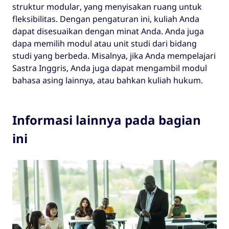
struktur modular, yang menyisakan ruang untuk
Anda sebagai pengacara.
MA (Master of Arts) dalam berbagai
fleksibilitas. Dengan pengaturan ini, kuliah Anda
program seni atau humaniora.
dapat disesuaikan dengan minat Anda. Anda juga
dapa memilih modul atau unit studi dari bidang
MSc (Master of Science).
studi yang berbeda. Misalnya, jika Anda mempelajari
Berbagai kualifikasi mata pelajaran
Sastra Inggris, Anda juga dapat mengambil modul
tertentu termasuk MEng (Magister
bahasa asing lainnya, atau bahkan kuliah hukum.
Teknik), MFA (Magister Seni Rupa), LLM
(Magister Hukum), MArch (Magister
Arsitektur), dan banyak lagi.
Informasi lainnya pada bagian
Perkuliahan yang mengarah ke kualifikasi
ini
MPhil (Magister Filsafat) berbasis
penelitian dan sering dirancang bagi
mahasiswa ingin melanjutkan ke tingkat
PhD.
Perlu diketahui bahwa beberapa universitas
Skotlandia menawarkan gelar sarjana yang
disebut Scottish Master of Arts yang dapat