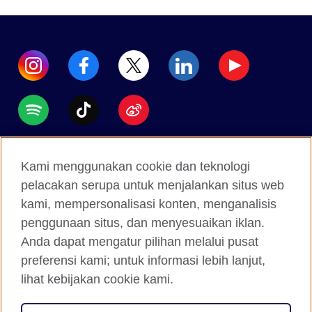
Accessibility
Kami menggunakan cookie dan teknologi
Data protection
pelacakan serupa untuk menjalankan situs web
Terms of use
kami, mempersonalisasi konten, menganalisis
penggunaan situs, dan menyesuaikan iklan.
Cookies
Anda dapat mengatur pilihan melalui pusat
Sitemap
preferensi kami; untuk informasi lebih lanjut,
lihat kebijakan cookie kami.
2026 © British Council