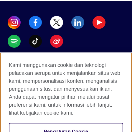
Accessibility
Kami menggunakan cookie dan teknologi
Data protection
pelacakan serupa untuk menjalankan situs web
Terms of use
kami, mempersonalisasi konten, menganalisis
penggunaan situs, dan menyesuaikan iklan.
Cookies
Anda dapat mengatur pilihan melalui pusat
Sitemap
preferensi kami; untuk informasi lebih lanjut,
lihat kebijakan cookie kami.
2026 © British Council
The United Kingdom's international organisation for
Pengaturan Cookie