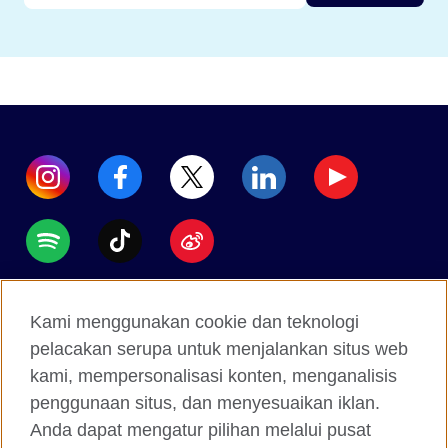
Accessibility
Kami menggunakan cookie dan teknologi
Data protection
pelacakan serupa untuk menjalankan situs web
Terms of use
kami, mempersonalisasi konten, menganalisis
penggunaan situs, dan menyesuaikan iklan.
Cookies
Anda dapat mengatur pilihan melalui pusat
Sitemap