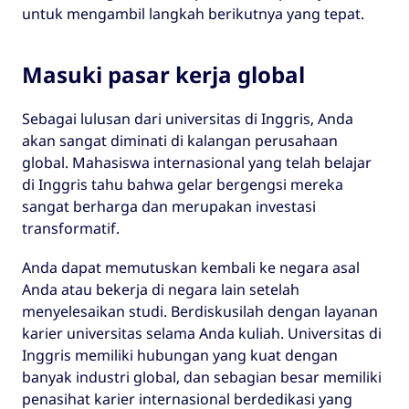
untuk mengambil langkah berikutnya yang tepat.
Masuki pasar kerja global
Sebagai lulusan dari universitas di Inggris, Anda
akan sangat diminati di kalangan perusahaan
global. Mahasiswa internasional yang telah belajar
di Inggris tahu bahwa gelar bergengsi mereka
sangat berharga dan merupakan investasi
transformatif.
Anda dapat memutuskan kembali ke negara asal
Anda atau bekerja di negara lain setelah
menyelesaikan studi. Berdiskusilah dengan layanan
karier universitas selama Anda kuliah. Universitas di
Inggris memiliki hubungan yang kuat dengan
banyak industri global, dan sebagian besar memiliki
penasihat karier internasional berdedikasi yang