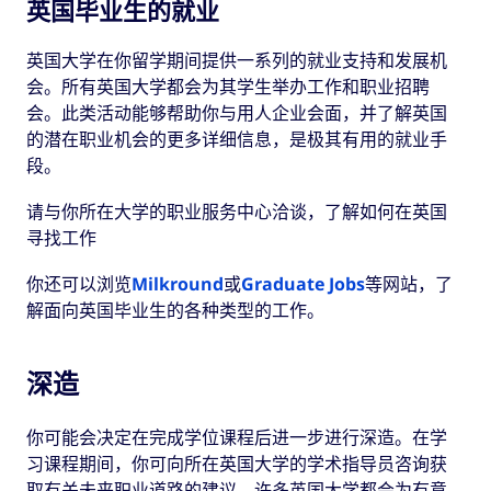
英国毕业生的就业
毕业后的时间来工作或寻找任何技能水平的工作。
签证，例如医疗护理人员的签证。
这是一个难得的机会，可以帮助你踏上未来在英国
英国大学在你留学期间提供一系列的就业支持和发展机
就业的道路。
单击此处了解各种签证
的更多详细信息。
会。所有英国大学都会为其学生举办工作和职业招聘
欢迎访问我们专门介绍
毕业生工作签证的页面
了解
会。此类活动能够帮助你与用人企业会面，并了解英国
更多相关信息。
的潜在职业机会的更多详细信息，是极其有用的就业手
段。
请与你所在大学的职业服务中心洽谈，了解如何在英国
寻找工作
你还可以浏览
Milkround
或
Graduate Jobs
等网站，了
解面向英国毕业生的各种类型的工作。
深造
你可能会决定在完成学位课程后进一步进行深造。在学
习课程期间，你可向所在英国大学的学术指导员咨询获
取有关未来职业道路的建议。许多英国大学都会为有意