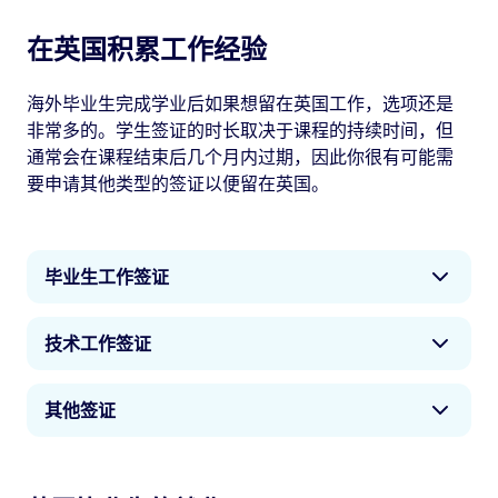
在英国积累工作经验
海外毕业生完成学业后如果想留在英国工作，选项还是
非常多的。学生签证的时长取决于课程的持续时间，但
通常会在课程结束后几个月内过期，因此你很有可能需
要申请其他类型的签证以便留在英国。
毕业生工作签证
英国的毕业生工作签证欢迎海外留学生在毕业后申
技术工作签证
请留在英国就业或求职。成功获得学士或硕士学位
的海外留学生有机会在完成学业后申请留在英国，
技术工签允许你在英国的正规用人企业从事适合的
最长可达两年时间。博士毕业生可申请留在英国最
其他签证
工作。你必须满足特定要求才能申请该类型的签证--
长三年时间。
其中包括注明了最低薪资的工作限制。
其他签证可能更适合你的情况。我们提供众多选
毕业生工作签证不会提供担保，这表明你可以利用
项，包括短期和长期签证以及面向特定工作类型的
单击此处了解技术工签方案
的更多相关信息。