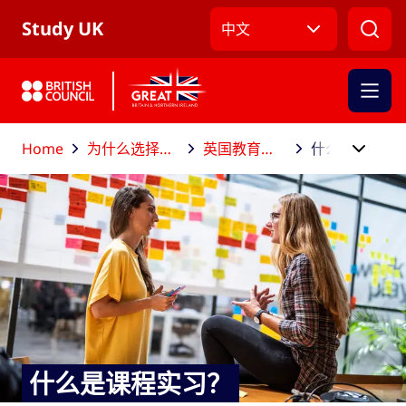
跳到主导航
跳到主要内容
跳转到主页面标签
Study UK
中文
Home
为什么选择到英国留学？
英国教育助你成就职场
什么是课程实习？
什么是课程实习？