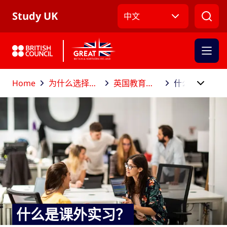
跳到主导航
跳到主要内容
跳转到主页面标签
Study UK
中文
Home
为什么选择到英国留学？
英国教育助你成就职场
什么是课外实习？
什么是课外实习？