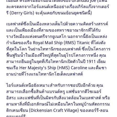
เนียนส์ หรือครีมฮอร์นอันโด่งดังของ Grandad Joe (แฟน
ละครตลกจากไอร์แลนด์เหนืออย่างเรื่องเกิร์ลแก๊งจากเดอร์
รี (Derry Girls) จะคุ้นเคยกับขนมย้อนยุคชนิดนี้)
เบลฟาสต์ซึ่งเป็นเมืองหลวงเต็มไปด้วยความคิดสร้างสรรค์
และเป็นเพียงเมืองที่สามของสหราชอาณาจักรที่ได้รับ
รางวัลเมืองแห่งดนตรีจากยูเนสโก นอกจากนี้ยังเป็นแหล่ง
กำเนิดของเรือ Royal Mail Ship (RMS) Titanic ที่โด่งดัง
ที่สุดในโลก ในย่านไททานิกของเบลฟาสต์ ซึ่งเป็นโครงการ
ฟื้นฟูริมน้ำในเมืองที่ใหญ่ที่สุดในยุโรปโครงการหนึ่ง คุณ
สามารถยืนอยู่ในจุดที่เรือไททานิกเปิดตัวในปี 1911 เยี่ยม
ชมเรือ Her Majesty’s Ship (HMS) Caroline และดื่มชา
ยามบ่ายที่โรงแรมไททานิกโฮเต็ลเบลฟาสต์
ไอร์แลนด์เหนือยังเหมาะสำหรับการชอปปิงอีกด้วย คุณ
สามารถเลือกซื้อสินค้าแบรนด์หรู แฟชั่นจากดีไซเนอร์
อิสระ และแฟชั่นที่เป็นมิตรกับสิ่งแวดล้อมในเบลฟาสต์ หรือ
ตามหาสิ่งที่มีเอกลักษณ์ไม่เหมือนใครในหมู่บ้านหัตถกรรม
ดิกเคนเชียน (Dickensian Craft Village) ของเดอร์รี-ลอน
ดอนเดอร์รี