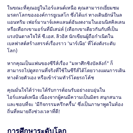
ในขณะที่คุณอยู่ในไอร์แลนด์เหนือ คุณสามารถเยี่ยมชม
มรดกโลกขององค์การยูเนสโก ซึ่งได้แก่ ทางเดินยักษ์ในล
แอนทริม เฟอร์มานาจ์เลคแลนด์อันงดงามในเอนนิสคิลเลน
หรือเทือกเขามอร์นที่มีเสน่ห์ (เทือกเขาเดียวกันกับที่เป็น
แรงบันดาลใจให้ ซี.เอส. ลิวอิส นักเขียนผู้ถือกำเนิดใน
เบลฟาสต์สร้างสรรค์เรื่องราว 'นาร์เนีย' ที่โด่งดังระดับ
โลก)
หากคุณเป็นแฟนของซีรีส์เรื่อง "มหาศึกชิงบัลลังก์" ก็
สามารถไปดูสถานที่จริงที่ใช้ในซีรีส์ได้โดยวางแผนการเดิน
ทางด้วยตัวเอง หรือเข้าร่วมทัวร์โดยรถโค้ช
คุณมั่นใจได้ว่าจะได้รับการต้อนรับอย่างอบอุ่นใน
ไอร์แลนด์เหนือ เนื่องจากผู้คนมีความเป็นมิตร สนุกสนาน
และชอบที่จะ 'มีกิจกรรมครึกครื้น' ซึ่งเป็นภาษาพูดในท้อง
ถิ่นที่หมายถึงช่วงเวลาที่ดี!
การศึกษาระดับโลก