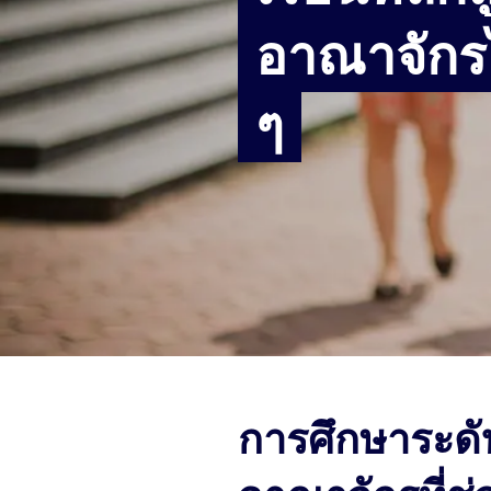
อาณาจักร
ๆ
การศึกษาระด