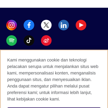
Accessibility
Kami menggunakan cookie dan teknologi
Data protection
pelacakan serupa untuk menjalankan situs web
Terms of use
kami, mempersonalisasi konten, menganalisis
penggunaan situs, dan menyesuaikan iklan.
Cookies
Anda dapat mengatur pilihan melalui pusat
Sitemap
preferensi kami; untuk informasi lebih lanjut,
lihat kebijakan cookie kami.
2026 © British Council