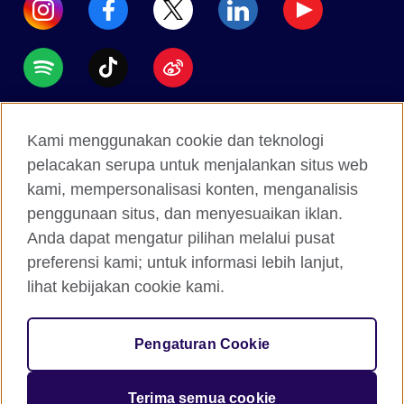
Accessibility
Kami menggunakan cookie dan teknologi
Data protection
pelacakan serupa untuk menjalankan situs web
Terms of use
kami, mempersonalisasi konten, menganalisis
penggunaan situs, dan menyesuaikan iklan.
Cookies
Anda dapat mengatur pilihan melalui pusat
Sitemap
preferensi kami; untuk informasi lebih lanjut,
lihat kebijakan cookie kami.
2026 © British Council
The United Kingdom's international organisation for
Pengaturan Cookie
cultural relations and educational opportunities.
A registered charity: 209131 (England and Wales)
Terima semua cookie
SC037733 (Scotland).