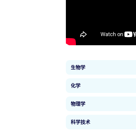
生物学
英国的生物学学位课程可帮助
化学
到动物学、生态学或生物技术
犯罪，你将学到每天都会用到
全世界的众多企业都需要化学
们。
物理学
化学反应掌握的相关知识可用
基于科学的新闻学，不一而足
学习物理学意味着要掌握宇宙
有获得成功所需的技能。
科学技术
作方式。无论你是对于理论和
外运用物理学怀有兴趣，还是