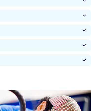
学或气动弹性力学等）工作所需的所有知识。你将
有一切知识，从研究和设计到建造和航空科技的试
实用材料。如果你拥有扎实的科学研究背景，并善
为卓越的科学工程师，助力设计日常使用的工艺和
的基建维持日常运转，你可以加入工程师团队，设
的项目。英国的土木工程设计专业课程将给予你开
从地质技术学和数据统计分析到水力学和机械学不
生活的方方面面，因此计算机工程师广受求职市场
为所有人设计最佳解决方案的创新方法。
计算机工程设计学位课程将帮助你使用最先进的学
并为其制作原型。利用众多与电气工程设计和计算
程设计，可以利用从微电子技术到大规模电力生产
以在任何方向上增强学习成果，从微控制器到图形
身学习成果。你将由此做好准备进入各种各样的领
供应，不一而足。
计相关知识最古老的形式之一，如今也仍然位列最
的课程将帮助你掌握职业生涯所需的一切知识，包
入制造和机器人自动化行业所需的机电一体化知