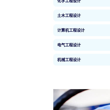
化学工程设计
域（空气动力学、推进、航天
尽情吸收与航空航天相关的所
化学和生物工艺用于制造各类
验方式，不一而足。
土木工程设计
于通过分析解决难题，你将成
产品。
所有国家和地区都依赖于重要
计算机工程设计
计并实施此类往往非常大规模
始职业生涯所需的一切知识，
计算机如今已经用于管理我们
一而足，包括使用计算机建模
电气工程设计
欢迎也就不难理解了。英国的
习工具设计各类硬件和软件，
如果你选择学习电气和电子工
机科学相同的核心元素，你可
机械工程设计
的所有领域的最新见解强化自
显示和纳米科技，不一而足。
域，从机器人到智慧城市能源
对于机械系统的了解是工程设
受欢迎的专业知识当中。英国
括应力分析、热力学，以及进
识。