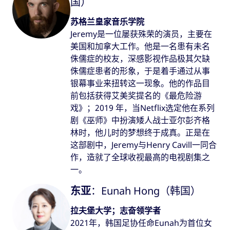
国）
苏格兰皇家音乐学院
Jeremy是一位屡获殊荣的演员，主要在
美国和加拿大工作。他是一名患有未名
侏儒症的校友，深感影视作品极其欠缺
侏儒症患者的形象，于是着手通过从事
银幕事业来扭转这一现象。他的作品目
前包括获得艾美奖提名的《最危险游
戏》；2019 年，当Netflix选定他在系列
剧《巫师》中扮演矮人战士亚尔彭齐格
林时，他儿时的梦想终于成真。正是在
这部剧中，Jeremy与Henry Cavill一同合
作，造就了全球收视最高的电视剧集之
一。
东亚
：Eunah Hong（韩国）
拉夫堡大学；志奋领学者
2021年，韩国足协任命Eunah为首位女