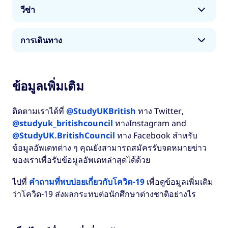
ด้วยระบบการดูแลสุขภาพที่ดีที่สุดแห่งหนึ่งในโลก การ
วีซ่า
รักษากฎหมายที่ได้รับการยอมรับจากทั่วโลกและ
อัตราการเกิดอาชญากรรมที่ต่ำ การศึกษาในสหราช
นักเรียนต่างชาติส่วนใหญ่ต้องมีวีซ่านักเรียนเพื่อศึกษา
อาณาจักรจึงมีความปลอดภัยสูง
การเดินทาง
ในสหราชอาณาจักร การตรวจสอบว่าคุณต้องใช้วีซ่า
เพื่อการศึกษาหรือไม่ ให้ตรวจสอบได้
ที่นี่
NHS (National Health Service) เป็นระบบการดูแล
คำแนะนำสำหรับการเดินทางและการเข้าประเทศจะ
สุขภาพที่ทันสมัยที่สุดแห่งหนึ่งของโลกโดยให้การ
แตกต่างกันไปในสี่ส่วนของ
สำหรับข้อมูลล่าสุดเกี่ยวกับศูนย์ยื่นขอวีซ่าสหราช
ข้อมูลเพิ่มเติม
รักษาที่ปลอดภัยและทันสมัย สถาบันการศึกษาแต่ละ
อาณาจักรในพื้นที่ของคุณ โปรดไปที่:
แห่งดูแลนักศึกษาในด้านต่าง ๆ ซึ่งครอบคลุมถึงปัญหา
สหราชอาณาจักร อ่านคำแนะนำได้ด้านล่าง:
ด้านสุขภาพกายและสุขภาพจิตด้วย
ติดตามเราได้ที่
@StudyUKBritish
ทาง Twitter,
ติดต่อ TLS
หากคุณอยู่ในยุโรป แอฟริกา และ
อังกฤษ
@studyuk_britishcouncil
ทางInstagram and
บางส่วนของตะวันออกกลาง
นักศึกษาต่างชาติทุกคนสามารถเข้าถึงบริการของ
@StudyUK.BritishCouncil
ทาง Facebook สำหรับ
เวลส์
VFS Global
สำหรับประเทศอื่น ๆ
NHS ซึ่งเป็นบริการที่รวมอยู่ในการขอวีซ่านักเรียน
ข้อมูลอัพเดทต่าง ๆ คุณยังสามารถสมัครรับจดหมายข่าว
สกอตแลนด์
แล้ว โดยผู้สมัครจะจ่ายค่าธรรมเนียมสุขภาพ
จุดให้บริการของสหราชอาณาจักร (
UKVCAS
)
ของเราเพื่อรับข้อมูลอัพเดทล่าสุดได้ด้วย
(Immigration Health Surcharge) ซึ่งอยู่ที่ 470
ไอร์แลนด์เหนือ
หากศูนย์ยื่นคำร้องขอวีซ่าในพื้นที่ของคุณปิดเนื่องจาก
ปอนด์ต่อปี ช่วยให้สามารถเข้าใช้บริการของ NHS ได้
ไปที่
คำถามที่พบบ่อยเกี่ยวกับโควิด-19
เพื่อดูข้อมูลเพิ่มเติม
อย่าลืมตรวจสอบคำแนะนำการเดินทางในประเทศ
ข้อจำกัดของโควิด-19 คุณอาจจะอ่านและทำความ
โดยไม่มีค่าใช้จ่ายเพิ่มเติม (ยกเว้นบริการบางประเภท
ว่าโควิด-19 ส่งผลกระทบต่อนักศึกษาต่างชาติอย่างไร
ของคุณล่วงหน้าเพื่อวางแผนการเดินทาง
เข้าใจกับข้อกำหนดวีซ่าของสหราชอาณาจักรก่อน
เช่น
ค่ายา
ในอังกฤษ)
อ่านข้อมูลเพิ่มเติมที่นี่
หรือสอบถามมหาวิทยาลัยเกี่ยวกับผลภาษาอังกฤษที่
สิ่งสำคัญคือ ต้องติดต่อสอบถามกับทางมหาวิทยาลัย
ระบบสาธารณสุข