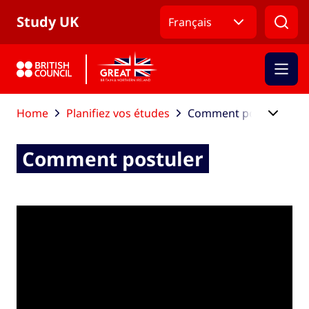
Revenir au menu de navigation
Revenir au contenu principal
Revenir au pied de page principal
Study UK
Français
Home
Planifiez vos études
Comment postuler
Comment postuler