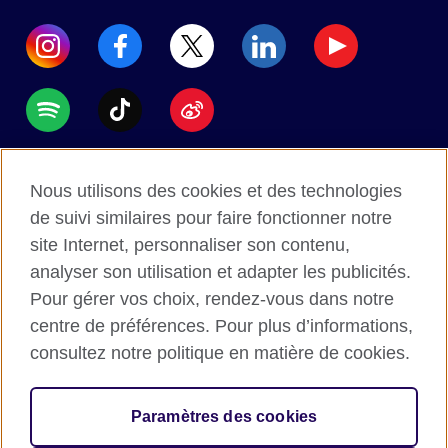
Accessibility
Nous utilisons des cookies et des technologies
Data protection
de suivi similaires pour faire fonctionner notre
Terms of use
site Internet, personnaliser son contenu,
analyser son utilisation et adapter les publicités.
Cookies
Pour gérer vos choix, rendez-vous dans notre
Sitemap
centre de préférences. Pour plus d’informations,
consultez notre politique en matière de cookies.
2026 © British Council
The United Kingdom's international organisation for
Paramètres des cookies
cultural relations and educational opportunities.