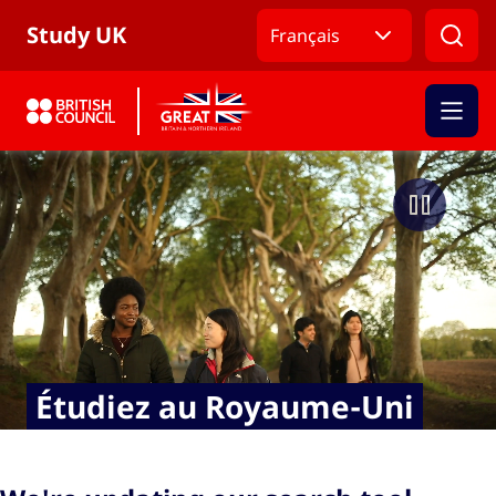
Revenir au menu de navigation
Revenir au contenu principal
Revenir au pied de page principal
Study UK
Français
Étudiez au Royaume-Uni