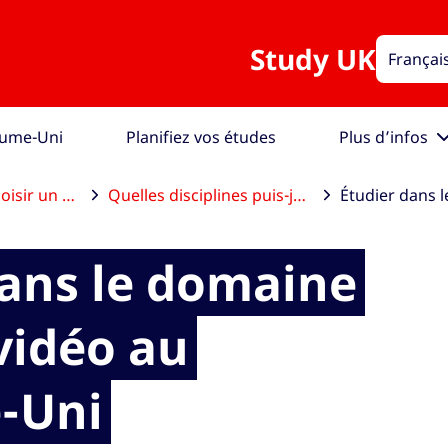
Study UK
Françai
aume-Uni
Planifiez vos études
Plus d’infos
isir un cursus
Quelles disciplines puis-je étudier ?
dans le domaine
vidéo au
-Uni