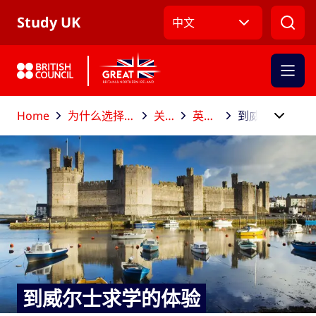
跳到主导航
跳到主要内容
跳转到主页面标签
Study UK
中文
Home
为什么选择到英国留学？
关于英国
英国的构成
到威尔士求学的体验
到威尔士求学的体验