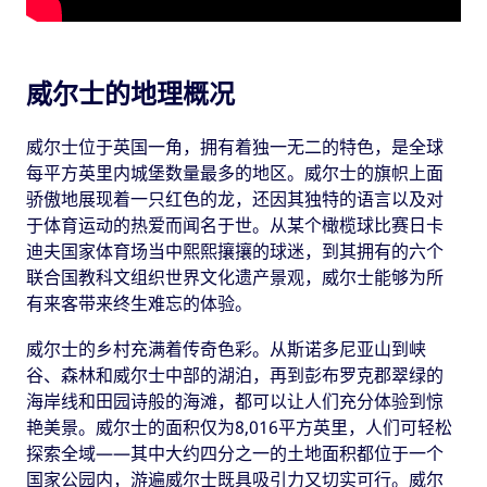
威尔士的地理概况
威尔士位于英国一角，拥有着独一无二的特色，是全球
每平方英里内城堡数量最多的地区。威尔士的旗帜上面
骄傲地展现着一只红色的龙，还因其独特的语言以及对
于体育运动的热爱而闻名于世。从某个橄榄球比赛日卡
迪夫国家体育场当中熙熙攘攘的球迷，到其拥有的六个
联合国教科文组织世界文化遗产景观，威尔士能够为所
有来客带来终生难忘的体验。
威尔士的乡村充满着传奇色彩。从斯诺多尼亚山到峡
谷、森林和威尔士中部的湖泊，再到彭布罗克郡翠绿的
海岸线和田园诗般的海滩，都可以让人们充分体验到惊
艳美景。威尔士的面积仅为8,016平方英里，人们可轻松
探索全域——其中大约四分之一的土地面积都位于一个
国家公园内，游遍威尔士既具吸引力又切实可行。威尔