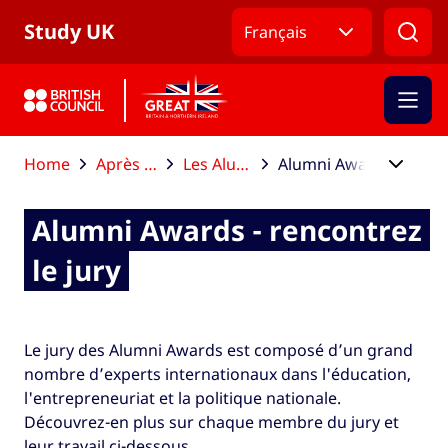
Revenir au menu de navigation
Revenir au contenu principal
Revenir au pied de page principal
Study UK
Français
Home
Après vos études
Les Alumni Awards
Alumni Awards - rencontrez le jury
Alumni Awards - rencontrez
le jury
Le jury des Alumni Awards est composé d’un grand
nombre d’experts internationaux dans l'éducation,
l'entrepreneuriat et la politique nationale.
Découvrez-en plus sur chaque membre du jury et
leur travail ci-dessous.