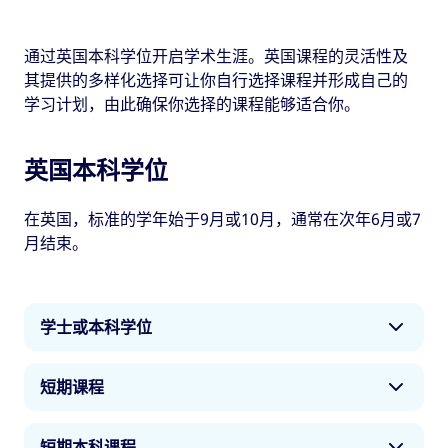
通过英国本科学位开启学术生涯。英国课程的灵活性及
其提供的多样化选择可让你自行选择课程并形成自己的
学习计划，由此确保你选择的课程能够适合你。
英国本科学位
在英国，标准的学年始于9月或10月，通常在次年6月或7
月结束。
学士或本科学位
学士学位是一个常见的第一等级的学位。它能够帮
短期课程
助你全面了解某一学科。学士学位通常有一套学术
学习计划，而有些还包含实用元素和具体操作。
短期课程所用年份往往等同于三至四年全日制本科
短期本科课程