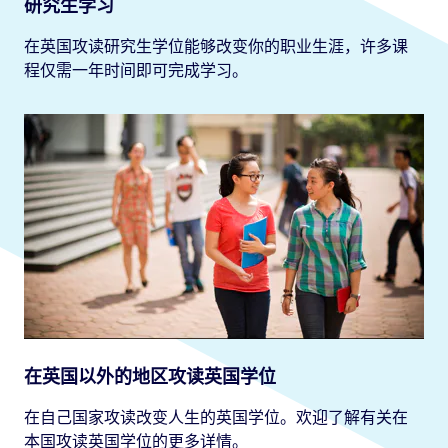
方式，因为你可在花费更少的生活成本的情况下收
研究生学习
同于大学前两年课程学习可获得的文凭。
获相同学历。
在英国攻读研究生学位能够改变你的职业生涯，许多课
高等教育证书(CertHE)
程仅需一年时间即可完成学习。
高等教育证书课程着重于特定的工作或专业领域，
或者着重于学业学习。CertHE等同于全日制荣誉学
位的第一年学习可获得的学历。在课程结束后，你
可以选择继续攻读基础学位、DipHE或全日制荣誉学
位。它还可帮助你改变职业或在目前的职业生涯当
中获得进步。
在英国以外的地区攻读英国学位
在自己国家攻读改变人生的英国学位。欢迎了解有关在
本国攻读英国学位的更多详情。