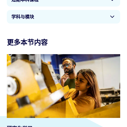
学位前期课程学习所用的年份。它们可作为独立的
英国有不同的学位类型，如文学学士(BA)、理学学
学历存在，你也可以继续学习必要数量的课程以便
士(BSc)、教育学士(BEd)和工程设计学士(BEng)。
英国的大部分本科课程需要三到四年时间才能完成
获得全日制荣誉学位。此类选择包括：
学科与模块
如果你在学位学习过程中至少成功获得了50%的分数
学习。不过，英国还有许多短期快捷本科课程，仅
（在英国称作“及格”），你将被授予“荣誉”学位称
需一到两年时间即可完成学习。
基础学位
大多数高等教育课程都有“模块化”的结构。这意味
号。
着你可以构建起个性化的课程安排，从不同的学科
英国大学可能使用以下术语描述高等教育的不同等
更多本节内容
基础学位等同于荣誉学位的前两年学习可获得的学
领域选择模块或学习单元进行学习。例如，如果你
全日制学士学位通常需要三年时间完成学习。许多
级：
位。它通常包含学业学习以及在用人单位通过工作
学习英国文学，第一年你可以选择一个有关科幻文
大学还提供非全日制学习选择，你可以边工作边学
进行学习的过程。
学的模块、一个有关儿童文学的模块以及一个有关
习，或者通过更为灵活的时间安排进行学习。如果
4级或证书(C) – 为期一年的本科学习
短篇故事的模块。
你需要签证以便前往英国留学，你应确认你的在留
高等教育文凭
5级或中等(I) – 为期两年的学习
资格是否允许你兼职学习课程。
6级或荣誉(H) – 为期三到四年的学习。
如果你对多个学科感兴趣，你可以将不同学科的课
高等教育文凭，简称“DipHE”课程，可涉及到学业学
程组合进行学习，例如英国文学和心理学。你通常
你需要知晓的一点是，许多苏格兰大学都提供一个
习，但主要与特定工作、职业或专业产生联系，如
如果你学习了三到四年的全日制课程，你在毕业时
可以自行决定在每个学科上面花费多少时间。“联合
称为苏格兰文学硕士(MA)的人文或社会科学本科学
护理或社会工作等。它们通常等同于学士学位的前
只能成为6级或荣誉级别的毕业生--这一般来说属于
学科”意味着花费均等的时间学习两个学科，而“大
位。攻读该学位时花费三年时间可获得普通学位，
两年学习可获得的文凭。
学士学位（文学学士或理学学士）课程。
小学科”则意味着两个学科花费的学习时间通常约为
而花费四年时间可获得荣誉学位。该学位不应与研
75%对25%的比例。
究生硕士课程相混淆，后者通常在一到两年内完成
国家高级毕业文凭(HND)
你还可以选择短期本科课程以便更快获得学历。此
学习。
外，你可能还会发现这是一个更加物有所值的学习
国家高级毕业文凭通常含有职业或专业要素。它等