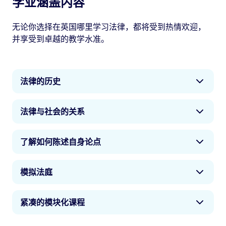
学业涵盖内容
无论你选择在英国哪里学习法律，都将受到热情欢迎，
并享受到卓越的教学水准。
法律的历史
要应用法律，你需要了解它的起源以及你自身在其
法律与社会的关系
中的位置。我们历史悠久的大学可为你提供数千年
的法律历史沉淀，一些最新的先例将帮助你构建起
无论我们生活在哪里，法律都会规范我们自身及他
你的日常工作。
了解如何陈述自身论点
人的行为。我们的自由、权利和所面临的危险都受
到法律的社会作用的影响。从规范国际贸易的契约
能够有效参与辩论并陈述自身论点，这项技能对于
合同到塑造我们所有人生活的宪法，你将清晰了解
模拟法庭
任何职业来说都颇具价值，而如果你想要从事法律
法律所扮演的角色。
行业的工作，这项技能更是至关重要。即使你不打
随着你在辩论和提问方面的技能不断增长，你将能
算成为一名律师，拥有强大的分析和语言能力，也
紧凑的模块化课程
够在最真实的环境下磨练你的技能。真实的模拟法
可助你在任何情况下有效陈述自身论点。
庭环境有助于确保你在毕业后更快适应法庭环境，